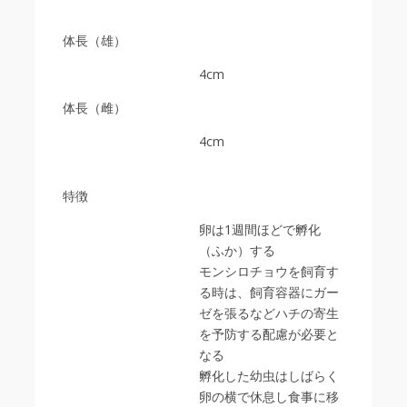
体長（雄）
4cm
体長（雌）
4cm
特徴
卵は1週間ほどで孵化
（ふか）する
モンシロチョウを飼育す
る時は、飼育容器にガー
ゼを張るなどハチの寄生
を予防する配慮が必要と
なる
孵化した幼虫はしばらく
卵の横で休息し食事に移