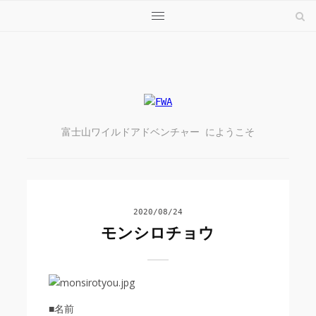
検索フォーム
前のページ
記事一覧
次のページ
シオカラトンボ
スジグロチョウ
記
メ
ニ
事
ュ
を
ー
検
富士山ワイルドアドベンチャー にようこそ
を
索
開
す
く
2020/08/24
る
モンシロチョウ
■名前