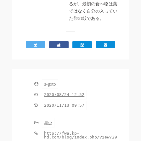
るが、最初の食べ物は葉
ではなく自分の入ってい
た卵の殻である。
ツ
い
は
メ
イ
い
て
ー
ー
ね
ブ
ル
ト
s-goto
2020/08/24 12:52
2020/11/13 09:57
昆虫
http://fwa.kp-
hd.com/blog/index.php/view/29