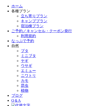
ホーム
各種プラン
立ち寄りプラン
キャンププラン
宿泊棟プラン
ご予約／キャンセル・クーポン発行
利用規約
なっぷで予約
自然
ブタ
ミニブタ
ヤギ
ウサギ
エミュー
ニワトリ
カモ
昆虫
植物
ブログ
Q＆A