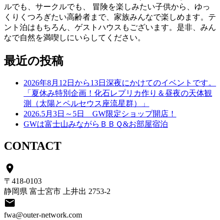
ルでも、サークルでも、 冒険を楽しみたい子供から、ゆっ
くりくつろぎたい高齢者まで、家族みんなで楽しめます。テ
ント泊はもちろん、ゲストハウスもございます。是非、みん
なで自然を満喫しにいらしてください。
最近の投稿
2026年8月12日から13日深夜にかけてのイベントです。
「夏休み特別企画！化石レプリカ作り＆昼夜の天体観
測（太陽とペルセウス座流星群）」
2026.5月3日～5日 GW限定ショップ開店！
GWは富士山みながらＢＢＱ&お部屋宿泊
CONTACT
place
〒418-0103
静岡県 富士宮市 上井出 2753-2
email
fwa@outer-network.com