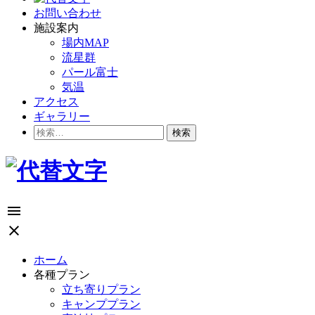
お問い合わせ
施設案内
場内MAP
流星群
パール富士
気温
アクセス
ギャラリー
検
索:
menu
close
ホーム
各種プラン
立ち寄りプラン
キャンププラン