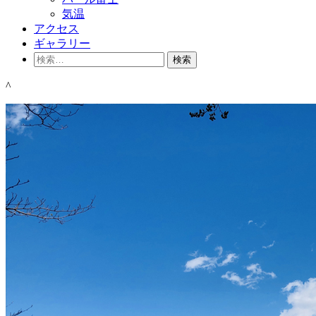
気温
アクセス
ギャラリー
検
索:
^