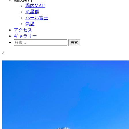
場内MAP
流星群
パール富士
気温
アクセス
ギャラリー
検
索:
^