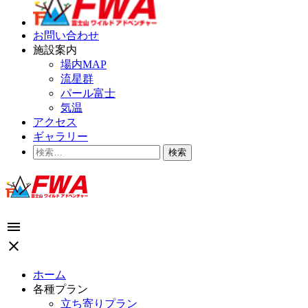
お問い合わせ
施設案内
場内MAP
流星群
パール富士
気温
アクセス
ギャラリー
検
索:
menu
close
ホーム
各種プラン
立ち寄りプラン