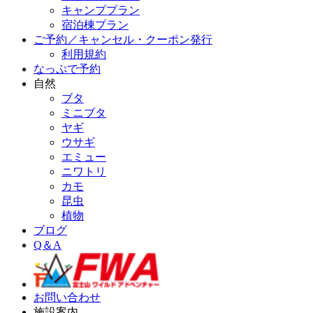
キャンププラン
宿泊棟プラン
ご予約／キャンセル・クーポン発行
利用規約
なっぷで予約
自然
ブタ
ミニブタ
ヤギ
ウサギ
エミュー
ニワトリ
カモ
昆虫
植物
ブログ
Q＆A
お問い合わせ
施設案内