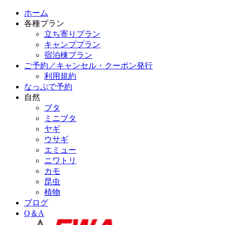
ホーム
各種プラン
立ち寄りプラン
キャンププラン
宿泊棟プラン
ご予約／キャンセル・クーポン発行
利用規約
なっぷで予約
自然
ブタ
ミニブタ
ヤギ
ウサギ
エミュー
ニワトリ
カモ
昆虫
植物
ブログ
Q＆A