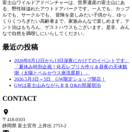
富士山ワイルドアドベンチャーは、世界遺産の富士山にあ
る、野性味溢れたアウトドアパークです。一人でも、カップ
ルでも、サークルでも、 冒険を楽しみたい子供から、ゆっ
くりくつろぎたい高齢者まで、家族みんなで楽しめます。テ
ント泊はもちろん、ゲストハウスもございます。是非、みん
なで自然を満喫しにいらしてください。
最近の投稿
2026年8月12日から13日深夜にかけてのイベントです。
「夏休み特別企画！化石レプリカ作り＆昼夜の天体観
測（太陽とペルセウス座流星群）」
2026.5月3日～5日 GW限定ショップ開店！
GWは富士山みながらＢＢＱ&お部屋宿泊
CONTACT
place
〒418-0103
静岡県 富士宮市 上井出 2753-2