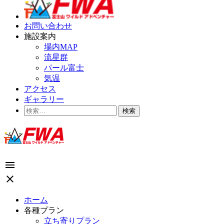
お問い合わせ
施設案内
場内MAP
流星群
パール富士
気温
アクセス
ギャラリー
検
索:
menu
close
ホーム
各種プラン
立ち寄りプラン