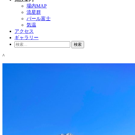
場内MAP
流星群
パール富士
気温
アクセス
ギャラリー
検
索:
^