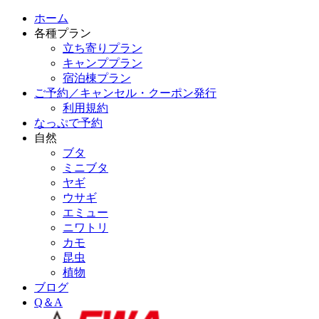
ホーム
各種プラン
立ち寄りプラン
キャンププラン
宿泊棟プラン
ご予約／キャンセル・クーポン発行
利用規約
なっぷで予約
自然
ブタ
ミニブタ
ヤギ
ウサギ
エミュー
ニワトリ
カモ
昆虫
植物
ブログ
Q＆A