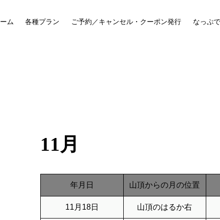
ーム
各種プラン
ご予約／キャンセル・クーポン発行
なっぷ
11月
年月日
山頂からの月の位置
11月18日
山頂のはるか右