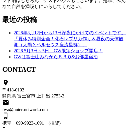
ント泊はもちろん、ゲストハウスもございます。是非、みん
なで自然を満喫しにいらしてください。
最近の投稿
2026年8月12日から13日深夜にかけてのイベントです。
「夏休み特別企画！化石レプリカ作り＆昼夜の天体観
測（太陽とペルセウス座流星群）」
2026.5月3日～5日 GW限定ショップ開店！
GWは富士山みながらＢＢＱ&お部屋宿泊
CONTACT
place
〒418-0103
静岡県 富士宮市 上井出 2753-2
email
fwa@outer-network.com
phone_iphone
携帯 090-9923-1091 (推奨)