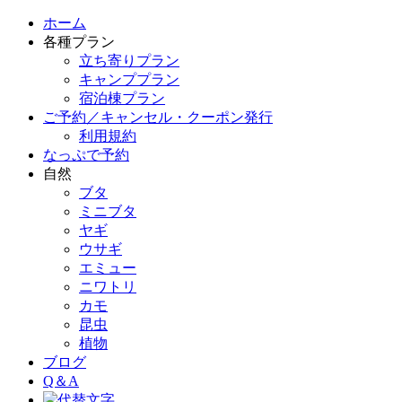
ホーム
各種プラン
立ち寄りプラン
キャンププラン
宿泊棟プラン
ご予約／キャンセル・クーポン発行
利用規約
なっぷで予約
自然
ブタ
ミニブタ
ヤギ
ウサギ
エミュー
ニワトリ
カモ
昆虫
植物
ブログ
Q＆A