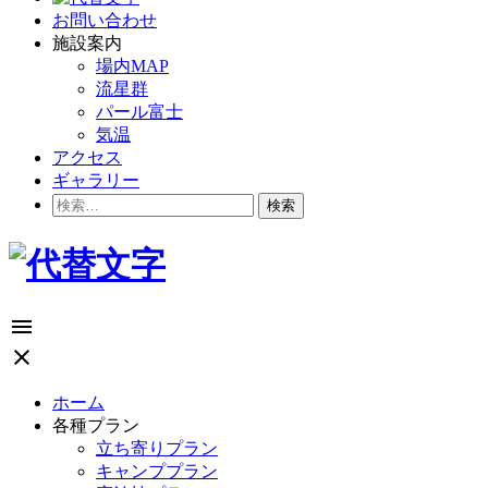
お問い合わせ
施設案内
場内MAP
流星群
パール富士
気温
アクセス
ギャラリー
検
索:
menu
close
ホーム
各種プラン
立ち寄りプラン
キャンププラン