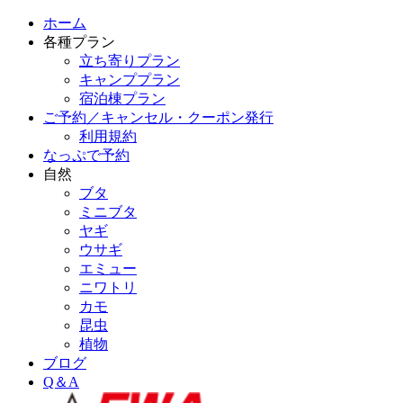
ホーム
各種プラン
立ち寄りプラン
キャンププラン
宿泊棟プラン
ご予約／キャンセル・クーポン発行
利用規約
なっぷで予約
自然
ブタ
ミニブタ
ヤギ
ウサギ
エミュー
ニワトリ
カモ
昆虫
植物
ブログ
Q＆A