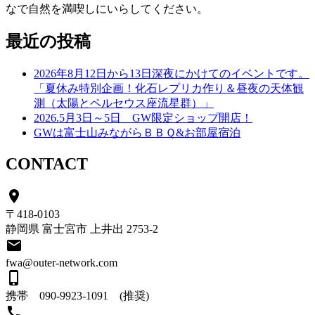
なで自然を満喫しにいらしてください。
最近の投稿
2026年8月12日から13日深夜にかけてのイベントです。
「夏休み特別企画！化石レプリカ作り＆昼夜の天体観
測（太陽とペルセウス座流星群）」
2026.5月3日～5日 GW限定ショップ開店！
GWは富士山みながらＢＢＱ&お部屋宿泊
CONTACT
place
〒418-0103
静岡県 富士宮市 上井出 2753-2
email
fwa@outer-network.com
phone_iphone
携帯 090-9923-1091 (推奨)
call