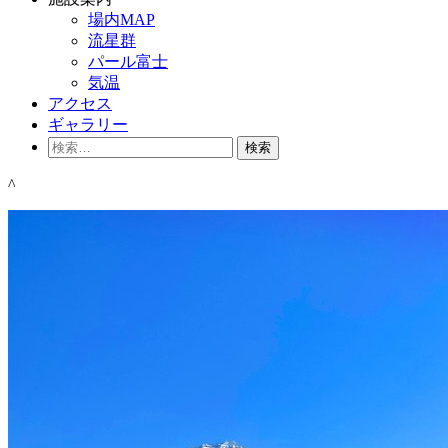
場内MAP
流星群
パール富士
気温
アクセス
ギャラリー
検
索:
^