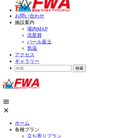
お問い合わせ
施設案内
場内MAP
流星群
パール富士
気温
アクセス
ギャラリー
検
索:
menu
close
ホーム
各種プラン
立ち寄りプラン