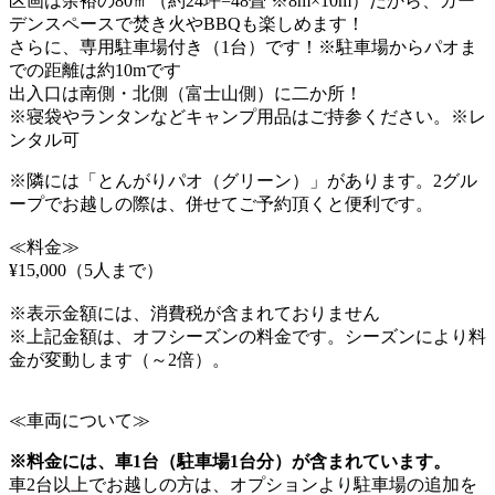
区画は余裕の80㎡（約24坪=48畳 ※8m×10m）だから、ガー
デンスペースで焚き火やBBQも楽しめます！
さらに、専用駐車場付き（1台）です！※駐車場からパオま
での距離は約10mです
出入口は南側・北側（富士山側）に二か所！
※寝袋やランタンなどキャンプ用品はご持参ください。※レ
ンタル可
※隣には「とんがりパオ（グリーン）」があります。2グル
ープでお越しの際は、併せてご予約頂くと便利です。
≪料金≫
¥15,000（5人まで）
※表示金額には、消費税が含まれておりません
※上記金額は、オフシーズンの料金です。シーズンにより料
金が変動します（～2倍）。
≪車両について≫
※料金には、車1台（駐車場1台分）が含まれています。
車2台以上でお越しの方は、オプションより駐車場の追加を