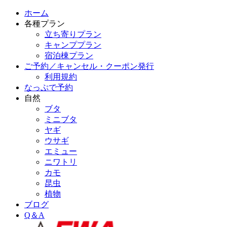
ホーム
各種プラン
立ち寄りプラン
キャンププラン
宿泊棟プラン
ご予約／キャンセル・クーポン発行
利用規約
なっぷで予約
自然
ブタ
ミニブタ
ヤギ
ウサギ
エミュー
ニワトリ
カモ
昆虫
植物
ブログ
Q＆A