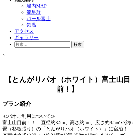
場内MAP
流星群
パール富士
気温
アクセス
ギャラリー
検
索:
^
【とんがりパオ（ホワイト）富士山目
前！】
プラン紹介
≪パオご利用について≫
富士山目前！！ 直径約3.5m、高さ約5m、広さ約9.5㎡※約6
畳（杉板張り）の「とんがりパオ（ホワイト）」に宿泊！