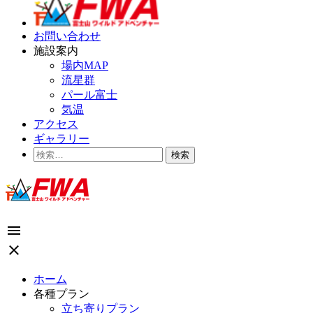
お問い合わせ
施設案内
場内MAP
流星群
パール富士
気温
アクセス
ギャラリー
検
索:
menu
close
ホーム
各種プラン
立ち寄りプラン