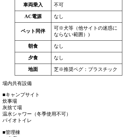
車両乗入
不可
AC電源
なし
可※犬等（他サイトの迷惑に
ペット同伴
ならない範囲）)
朝食
なし
夕食
なし
地面
芝※推奨ペグ：プラスチック
場内共有設備
■キャンプサイト
炊事場
灰捨て場
温水シャワー（冬季使用不可）
バイオトイレ
■管理棟