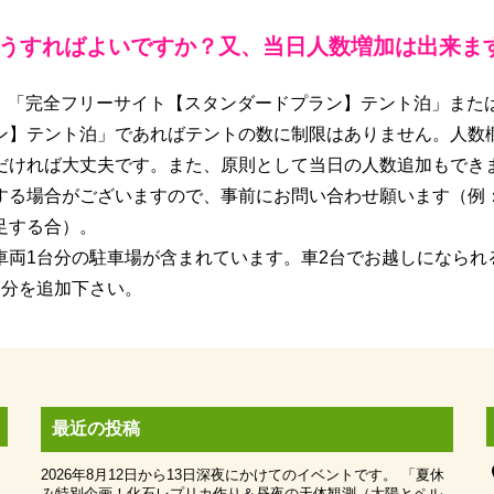
どうすればよいですか？又、当日人数増加は出来ま
合、「完全フリーサイト【スタンダードプラン】テント泊」また
ン】テント泊」であればテントの数に制限はありません。人数
だければ大丈夫です。また、原則として当日の人数追加もでき
する場合がございますので、事前にお問い合わせ願います（例
足する合）。
車両1台分の駐車場が含まれています。車2台でお越しになられ
台分を追加下さい。
最近の投稿
p
2026年8月12日から13日深夜にかけてのイベントです。 「夏休
み特別企画！化石レプリカ作り＆昼夜の天体観測（太陽とペル