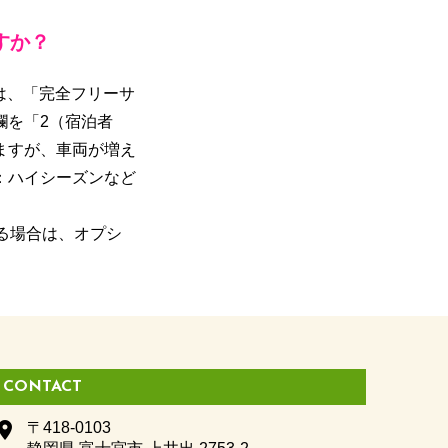
すか？
は、「完全フリーサ
欄を「2（宿泊者
ますが、車両が増え
：ハイシーズンなど
る場合は、オプシ
CONTACT
lace
〒418-0103