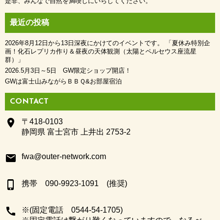
是非、みんなで自然を満喫しにいらしてください。
最近の投稿
2026年8月12日から13日深夜にかけてのイベントです。 「夏休み特別企
画！化石レプリカ作り＆昼夜の天体観測（太陽とペルセウス座流星
群）」
2026.5月3日～5日 GW限定ショップ開店！
GWは富士山みながらＢＢＱ&お部屋宿泊
CONTACT
place
〒418-0103
静岡県 富士宮市 上井出 2753-2
email
fwa@outer-network.com
phone_iphone
携帯 090-9923-1091 (推奨)
call
※(固定電話 0544-54-1705)