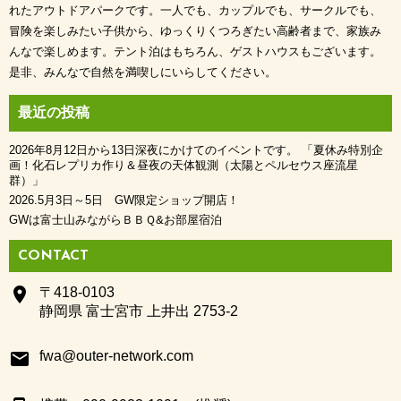
ジ
れたアウトドアパークです。一人でも、カップルでも、サークルでも、
冒険を楽しみたい子供から、ゆっくりくつろぎたい高齢者まで、家族み
送
んなで楽しめます。テント泊はもちろん、ゲストハウスもございます。
是非、みんなで自然を満喫しにいらしてください。
り
最近の投稿
2026年8月12日から13日深夜にかけてのイベントです。 「夏休み特別企
画！化石レプリカ作り＆昼夜の天体観測（太陽とペルセウス座流星
群）」
2026.5月3日～5日 GW限定ショップ開店！
GWは富士山みながらＢＢＱ&お部屋宿泊
CONTACT
place
〒418-0103
静岡県 富士宮市 上井出 2753-2
email
fwa@outer-network.com