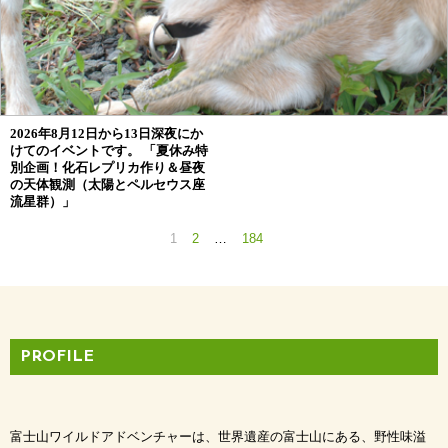
2026年8月12日から13日深夜にか
けてのイベントです。 「夏休み特
別企画！化石レプリカ作り＆昼夜
の天体観測（太陽とペルセウス座
流星群）」
次
1
2
…
184
投
へ
稿
の
PROFILE
ペ
ー
富士山ワイルドアドベンチャーは、世界遺産の富士山にある、野性味溢