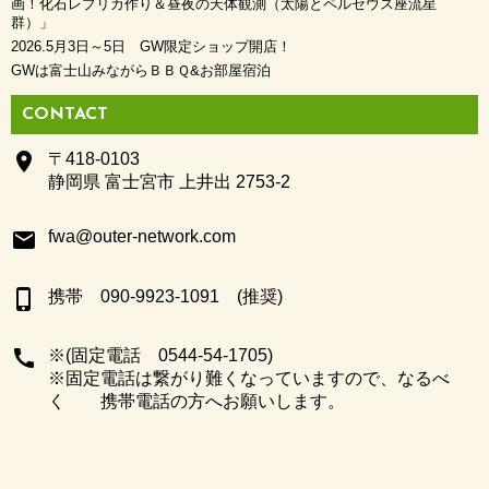
画！化石レプリカ作り＆昼夜の天体観測（太陽とペルセウス座流星
群）」
2026.5月3日～5日 GW限定ショップ開店！
GWは富士山みながらＢＢＱ&お部屋宿泊
CONTACT
place
〒418-0103
静岡県 富士宮市 上井出 2753-2
email
fwa@outer-network.com
phone_iphone
携帯 090-9923-1091 (推奨)
call
※(固定電話 0544-54-1705)
※固定電話は繋がり難くなっていますので、なるべ
く 携帯電話の方へお願いします。