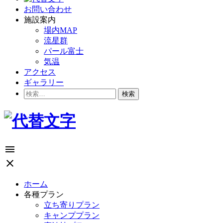
お問い合わせ
施設案内
場内MAP
流星群
パール富士
気温
アクセス
ギャラリー
検
索:
menu
close
ホーム
各種プラン
立ち寄りプラン
キャンププラン