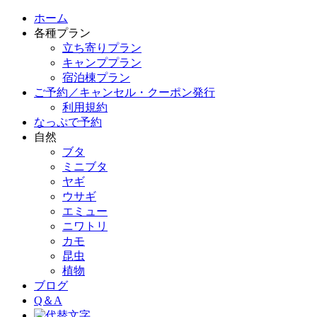
ホーム
各種プラン
立ち寄りプラン
キャンププラン
宿泊棟プラン
ご予約／キャンセル・クーポン発行
利用規約
なっぷで予約
自然
ブタ
ミニブタ
ヤギ
ウサギ
エミュー
ニワトリ
カモ
昆虫
植物
ブログ
Q＆A