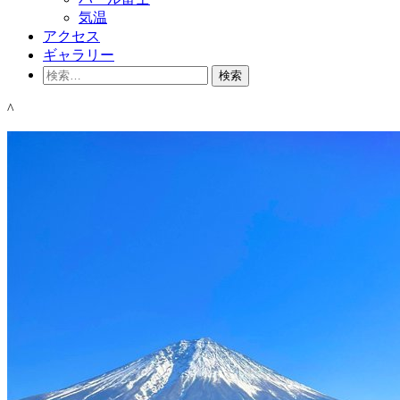
気温
アクセス
ギャラリー
検
索:
^