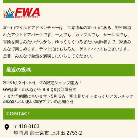
富士山ワイルドアドベンチャーは、世界遺産の富士山にある、野性味溢
れたアウトドアパークです。一人でも、カップルでも、サークルでも、
冒険を楽しみたい子供から、ゆっくりくつろぎたい高齢者まで、家族み
んなで楽しめます。テント泊はもちろん、ゲストハウスもございます。
是非、みんなで自然を満喫しにいらしてください。
最近の投稿
2026.5月3日～5日 GW限定ショップ開店！
GWは富士山みながらＢＢＱ&お部屋宿泊
＜まだ予約間に合います＞5月 GW 富士見サイトゆっくりアスレチック
&動物ふれいあい満喫プランのお知らせ
CONTACT
place
〒418-0103
静岡県 富士宮市 上井出 2753-2