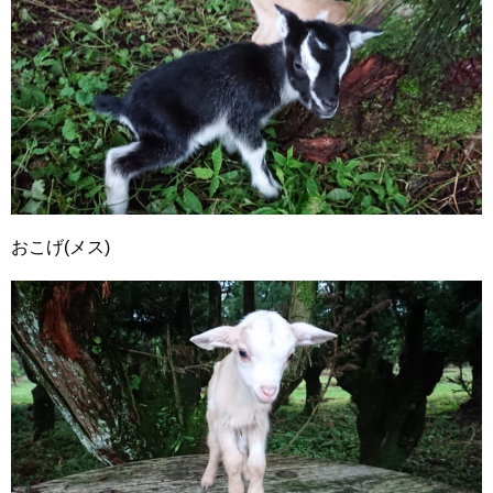
おこげ(メス)