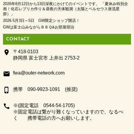
2026年8月12日から13日深夜にかけてのイベントです。 「夏休み特別企
画！化石レプリカ作り＆昼夜の天体観測（太陽とペルセウス座流星
群）」
2026.5月3日～5日 GW限定ショップ開店！
GWは富士山みながらＢＢＱ&お部屋宿泊
CONTACT
place
〒418-0103
静岡県 富士宮市 上井出 2753-2
email
fwa@outer-network.com
phone_iphone
携帯 090-9923-1091 (推奨)
call
※(固定電話 0544-54-1705)
※固定電話は繋がり難くなっていますので、なるべ
く 携帯電話の方へお願いします。